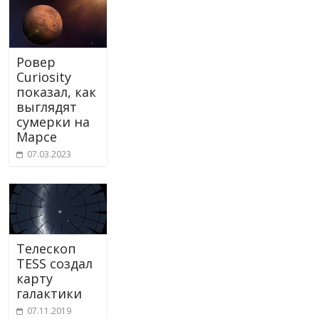
Ровер
Curiosity
показал, как
выглядят
сумерки на
Марсе
07.03.2023
Телескоп
TESS создал
карту
галактики
07.11.2019