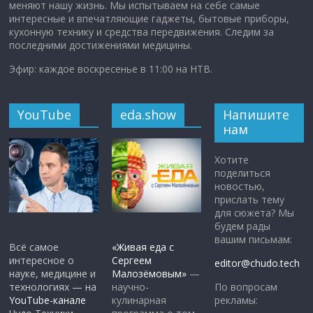
меняют нашу жизнь. Мы испытываем на себе самые
интересные и впечатляющие гаджеты, бытовые приборы,
кухонную технику и средства передвижения. Следим за
последними достижениями медицины.
Эфир: каждое воскресенье в 11:00 на НТВ.
YouTube
eda.show
Напишите
нам
Хотите
поделиться
новостью,
прислать тему
для сюжета? Мы
будем рады
вашим письмам:
Всё самое
«Живая еда с
интересное о
Сергеем
editor@chudo.tech
науке, медицине и
Малозёмовым»
—
По вопросам
технологиях — на
научно-
рекламы:
YouTube-канале
кулинарная