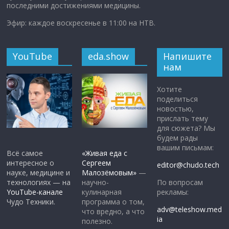
последними достижениями медицины.
Эфир: каждое воскресенье в 11:00 на НТВ.
YouTube
eda.show
Напишите
нам
Хотите
поделиться
новостью,
прислать тему
для сюжета? Мы
будем рады
вашим письмам:
Всё самое
«Живая еда с
интересное о
Сергеем
editor@chudo.tech
науке, медицине и
Малозёмовым»
—
По вопросам
технологиях — на
научно-
рекламы:
YouTube-канале
кулинарная
Чудо Техники.
программа о том,
adv@teleshow.med
что вредно, а что
ia
полезно.