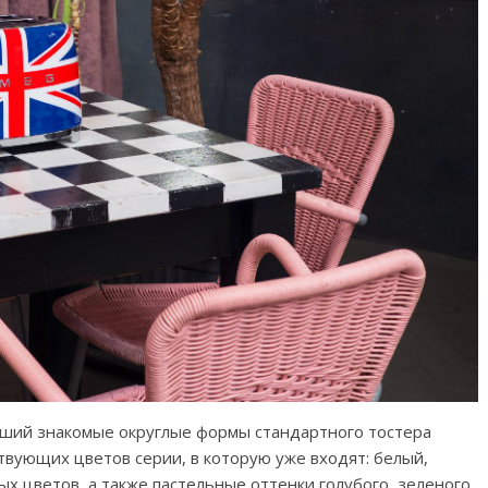
ший знакомые округлые формы стандартного тостера
твующих цветов серии, в которую уже входят: белый,
х цветов, а также пастельные оттенки голубого, зеленого,