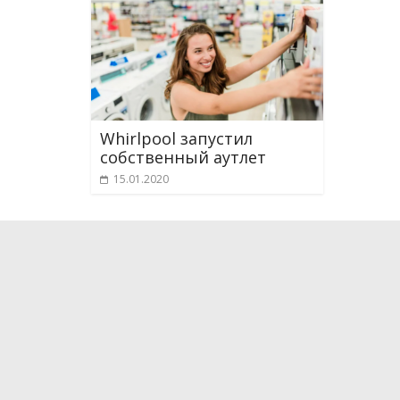
Whirlpool запустил
собственный аутлет
15.01.2020
О проекте
Мы рассказываем о новейших научных разработка
технологиях, которые способны поменять и уже
жизнь. Мы испытываем на себе самые интересные
впечатляющие гаджеты, бытовые приборы, кухон
средства передвижения. Следим за последними 