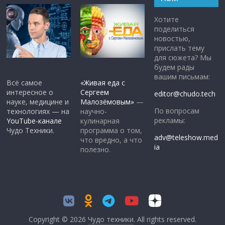
Хотите
поделиться
новостью,
прислать тему
для сюжета? Мы
будем рады
вашим письмам:
Всё самое
«Живая еда с
интересное о
Сергеем
editor@chudo.tech
науке, медицине и
Малозёмовым»
—
По вопросам
технологиях — на
научно-
рекламы:
YouTube-канале
кулинарная
Чудо Техники.
программа о том,
adv@teleshow.med
что вредно, а что
ia
полезно.
Copyright © 2026
Чудо техники
. All rights reserved.