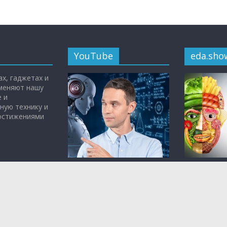
YouTube
eda.sho
х, гаджетах и
 меняют нашу
 и
ную технику и
достижениями
Всё самое интересное о
«Живая еда 
науке, медицине и
Малозёмов
технологиях — на
YouTube-
кулинарная
канале
Чудо Техники.
том, что вр
полезно.