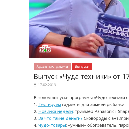
Архив программы
Выпуски
Выпуск «Чуда техники» от 1
17.02.2019
В новом выпуске программы «Чудо техники 
1.
Тестируем
гаджеты для зимней рыбалки
2.
Новинка недели
: триммер Panasonic i-Shap
3.
За что такие деньги?
Сковороды с антипр
4.
Чудо-товары
: «умный» обогреватель, паро