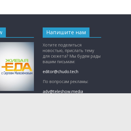
w
Напишите нам
Хотите поделиться
новостью, прислать тему
для сюжета? Мы будем рады
вашим письмам:
editor@chudo.tech
По вопросам рекламы:
adv@teleshow.media
с Сергеем
ым»
— научно-
 программа о
едно, а что