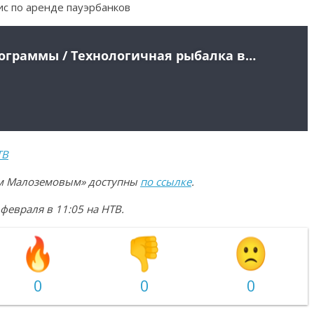
вис по аренде пауэрбанков
ТВ
еем Малоземовым» доступны
по ссылке
.
евраля в 11:05 на НТВ.
0
0
0