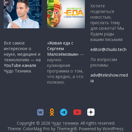
Хотите
поделиться
новостью,
прислать тему
для сюжета? Мы
будем рады
вашим письмам:
Всё самое
«Живая еда с
интересное о
Сергеем
editor@chudo.tech
науке, медицине и
Малозёмовым»
—
По вопросам
технологиях — на
научно-
рекламы:
YouTube-канале
кулинарная
Чудо Техники.
программа о том,
adv@teleshow.med
что вредно, а что
ia
полезно.
Copyright © 2026
Чудо техники
. All rights reserved.
Theme: ColorMag Pro by
Themegrill
. Powered by
WordPress
.