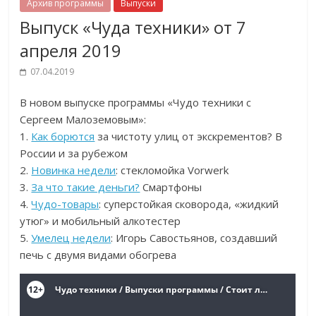
Архив программы
Выпуски
Выпуск «Чуда техники» от 7
апреля 2019
07.04.2019
В новом выпуске программы «Чудо техники с
Сергеем Малоземовым»:
1.
Как борются
за чистоту улиц от экскрементов? В
России и за рубежом
2.
Новинка недели
: стекломойка Vorwerk
3.
За что такие деньги?
Смартфоны
4.
Чудо-товары
: суперстойкая сковорода, «жидкий
утюг» и мобильный алкотестер
5.
Умелец недели
: Игорь Савостьянов, создавший
печь с двумя видами обогрева