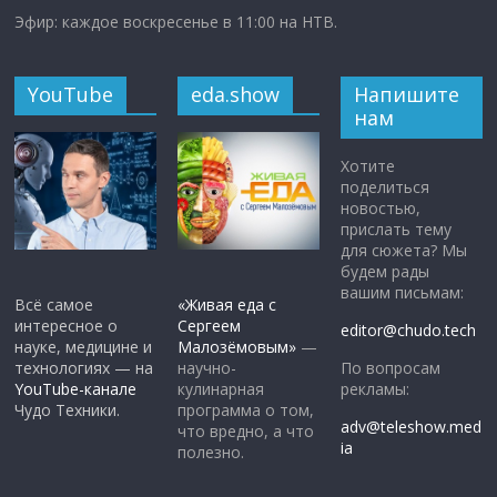
Эфир: каждое воскресенье в 11:00 на НТВ.
YouTube
eda.show
Напишите
нам
Хотите
поделиться
новостью,
прислать тему
для сюжета? Мы
будем рады
вашим письмам:
Всё самое
«Живая еда с
интересное о
Сергеем
editor@chudo.tech
науке, медицине и
Малозёмовым»
—
По вопросам
технологиях — на
научно-
рекламы:
YouTube-канале
кулинарная
Чудо Техники.
программа о том,
adv@teleshow.med
что вредно, а что
ia
полезно.