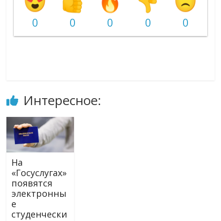
0
0
0
0
0
Интересное:
На
«Госуслугах»
появятся
электронны
е
студенчески