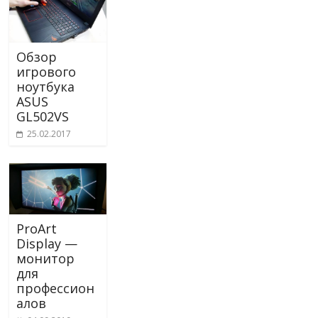
Обзор
игрового
ноутбука
ASUS
GL502VS
25.02.2017
ProArt
Display —
монитор
для
профессион
алов