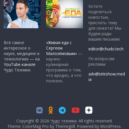
Хотите
поделиться
новостью,
прислать тему
для сюжета? Мы
будем рады
вашим письмам:
Всё самое
«Живая еда с
интересное о
Сергеем
editor@chudo.tech
науке, медицине и
Малозёмовым»
—
По вопросам
технологиях — на
научно-
рекламы:
YouTube-канале
кулинарная
Чудо Техники.
программа о том,
adv@teleshow.med
что вредно, а что
ia
полезно.
Copyright © 2026
Чудо техники
. All rights reserved.
Theme: ColorMag Pro by
Themegrill
. Powered by
WordPress
.