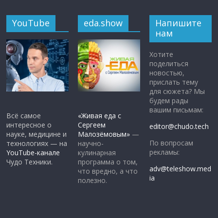
YouTube
eda.show
Напишите
нам
Хотите
поделиться
новостью,
прислать тему
для сюжета? Мы
будем рады
вашим письмам:
Всё самое
«Живая еда с
интересное о
Сергеем
editor@chudo.tech
науке, медицине и
Малозёмовым»
—
По вопросам
технологиях — на
научно-
рекламы:
YouTube-канале
кулинарная
Чудо Техники.
программа о том,
adv@teleshow.med
что вредно, а что
ia
полезно.