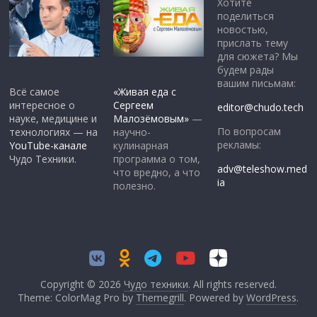
Хотите
поделиться
новостью,
прислать тему
для сюжета? Мы
будем рады
вашим письмам:
Всё самое
«Живая еда с
интересное о
Сергеем
editor@chudo.tech
науке, медицине и
Малозёмовым»
—
По вопросам
технологиях — на
научно-
рекламы:
YouTube-канале
кулинарная
Чудо Техники.
программа о том,
adv@teleshow.med
что вредно, а что
ia
полезно.
Copyright © 2026
Чудо техники
. All rights reserved.
Theme: ColorMag Pro by
Themegrill
. Powered by
WordPress
.