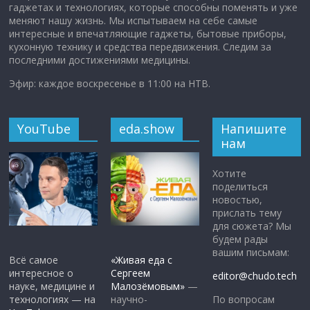
гаджетах и технологиях, которые способны поменять и уже
меняют нашу жизнь. Мы испытываем на себе самые
интересные и впечатляющие гаджеты, бытовые приборы,
кухонную технику и средства передвижения. Следим за
последними достижениями медицины.
Эфир: каждое воскресенье в 11:00 на НТВ.
YouTube
eda.show
Напишите
нам
Хотите
поделиться
новостью,
прислать тему
для сюжета? Мы
будем рады
вашим письмам:
Всё самое
«Живая еда с
интересное о
Сергеем
editor@chudo.tech
науке, медицине и
Малозёмовым»
—
По вопросам
технологиях — на
научно-