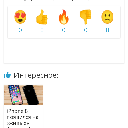
0
0
0
0
0
Интересное:
iPhone 8
появился на
«живых»