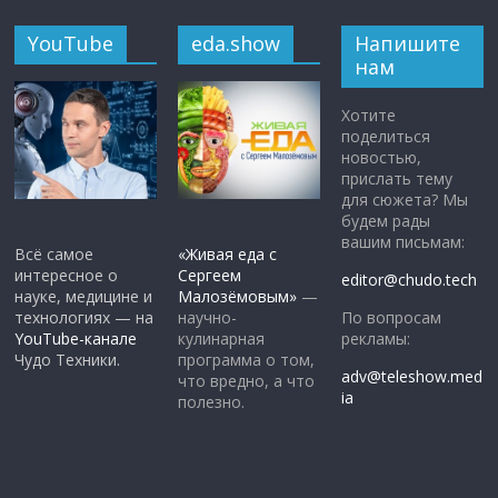
YouTube
eda.show
Напишите
нам
Хотите
поделиться
новостью,
прислать тему
для сюжета? Мы
будем рады
вашим письмам:
Всё самое
«Живая еда с
интересное о
Сергеем
editor@chudo.tech
науке, медицине и
Малозёмовым»
—
По вопросам
технологиях — на
научно-
рекламы:
YouTube-канале
кулинарная
Чудо Техники.
программа о том,
adv@teleshow.med
что вредно, а что
ia
полезно.