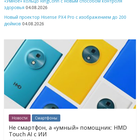
«Умное» кольцо RingConn с новым способом контроля
здоровья
04.08.2026
Новый проектор Hisense PX4 Pro с изображением до 200
дюймов
04.08.2026
Новости
Смартфоны
Не смартфон, а «умный» помощник: HMD
Touch AI с ИИ