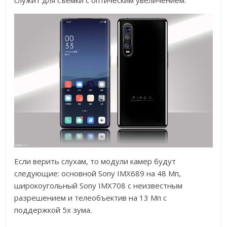
служит для съемки с оптическим увеличением.
Если верить слухам, то модули камер будут
следующие: основной Sony IMX689 на 48 Мп,
широкоугольный Sony IMX708 с неизвестным
разрешением и телеобъектив на 13 Мп с
поддержкой 5x зума.