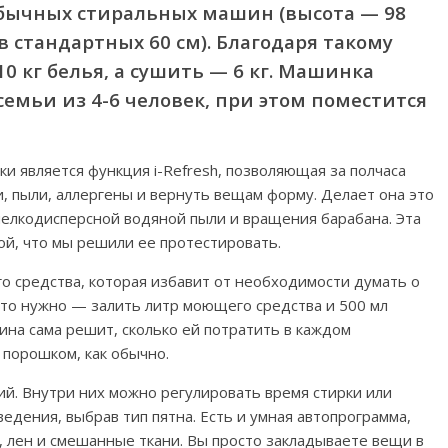
 обычных стиральных машин (высота — 98
в стандартных 60 см). Благодаря такому
10 кг белья, а сушить — 6 кг. Машинка
емьи из 4-6 человек, при этом поместится
 является функция i-Refresh, позволяющая за полчаса
и, пыли, аллергены и вернуть вещам форму. Делает она это
мелкодисперсной водяной пыли и вращения барабана. Эта
ой, что мы решили ее протестировать.
о средства, которая избавит от необходимости думать о
 что нужно — залить литр моющего средства и 500 мл
ина сама решит, сколько ей потратить в каждом
 порошком, как обычно.
й. Внутри них можно регулировать время стирки или
дения, выбрав тип пятна. Есть и умная автопрограмма,
, лен и смешанные ткани. Вы просто закладываете вещи в