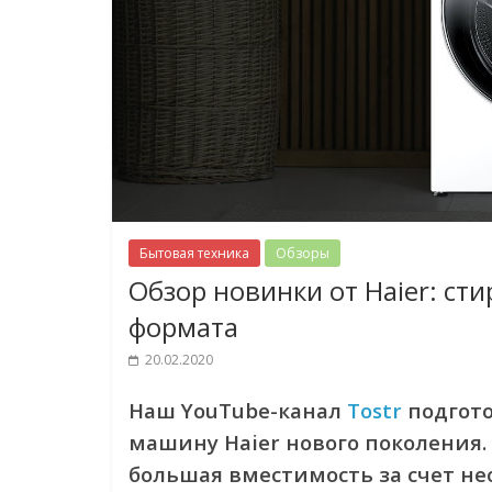
Бытовая техника
Обзоры
Обзор новинки от Haier: с
формата
20.02.2020
Наш YouTube-канал
Tostr
подгото
машину Haier нового поколения.
большая вместимость за счет не