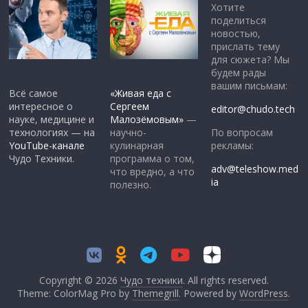
Хотите
поделиться
новостью,
прислать тему
для сюжета? Мы
будем рады
вашим письмам:
Всё самое
«Живая еда с
интересное о
Сергеем
editor@chudo.tech
науке, медицине и
Малозёмовым»
—
По вопросам
технологиях — на
научно-
рекламы:
YouTube-канале
кулинарная
Чудо Техники.
программа о том,
adv@teleshow.med
что вредно, а что
ia
полезно.
Copyright © 2026
Чудо техники
. All rights reserved.
Theme: ColorMag Pro by
Themegrill
. Powered by
WordPress
.