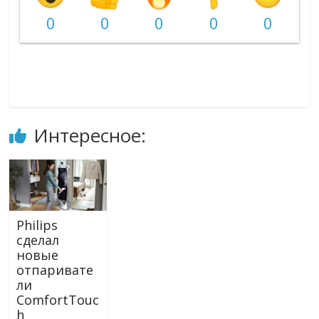
0
0
0
0
0
Интересное:
Philips
сделал
новые
отпаривате
ли
ComfortTouc
h