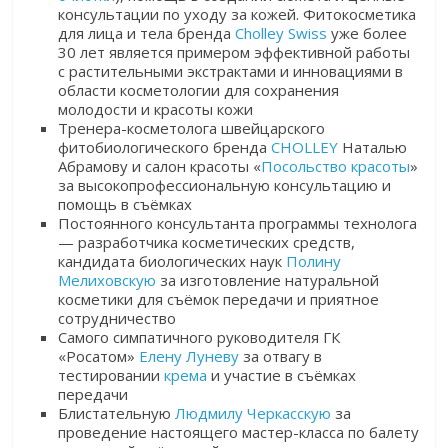
консультации по уходу за кожей. Фитокосметика
для лица и тела бренда
Cholley Swiss
уже более
30 лет является примером эффективной работы
с растительными экстрактами и инновациями в
области косметологии для сохранения
молодости и красоты кожи
Тренера-косметолога швейцарского
фитобиологического бренда
CHOLLEY
Наталью
Абрамову и салон красоты «
Посольство красоты
»
за высокопрофессиональную консультацию и
помощь в съёмках
Постоянного консультанта программы технолога
— разработчика косметических средств,
кандидата биологических наук
Полину
Мелиховскую
за изготовление натуральной
косметики для съёмок передачи и приятное
сотрудничество
Самого симпатичного руководителя ГК
«Росатом»
Елену Луневу
за отвагу в
тестировании
крема
и участие в съёмках
передачи
Блистательную
Людмилу Черкасскую
за
проведение настоящего мастер-класса по балету