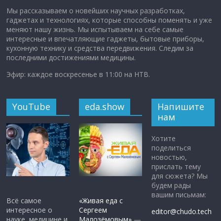
Мы рассказываем о новейших научных разработках,
гаджетах и технологиях, которые способны поменять и уже
меняют нашу жизнь. Мы испытываем на себе самые
интересные и впечатляющие гаджеты, бытовые приборы,
кухонную технику и средства передвижения. Следим за
последними достижениями медицины.
Эфир: каждое воскресенье в 11:00 на НТВ.
YouTube
eda.show
Напишите
нам
Хотите
поделиться
новостью,
прислать тему
для сюжета? Мы
будем рады
вашим письмам:
Всё самое
«Живая еда с
интересное о
Сергеем
editor@chudo.tech
науке, медицине и
Малозёмовым»
—