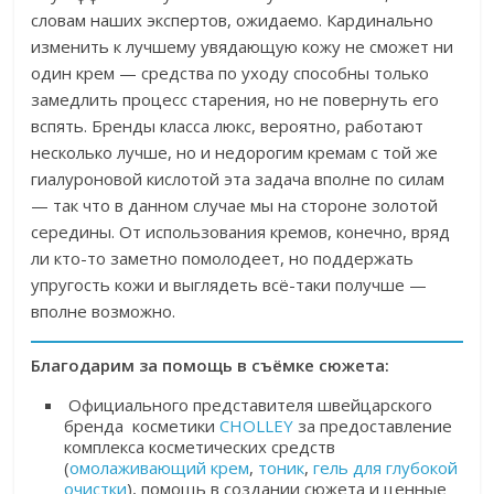
словам наших экспертов, ожидаемо. Кардинально
изменить к лучшему увядающую кожу не сможет ни
один крем — средства по уходу способны только
замедлить процесс старения, но не повернуть его
вспять. Бренды класса люкс, вероятно, работают
несколько лучше, но и недорогим кремам с той же
гиалуроновой кислотой эта задача вполне по силам
— так что в данном случае мы на стороне золотой
середины. От использования кремов, конечно, вряд
ли кто-то заметно помолодеет, но поддержать
упругость кожи и выглядеть всё-таки получше —
вполне возможно.
Благодарим за помощь в съёмке сюжета:
Официального представителя швейцарского
бренда косметики
CHOLLEY
за предоставление
комплекса косметических средств
(
омолаживающий крем
,
тоник
,
гель для глубокой
очистки
), помощь в создании сюжета и ценные