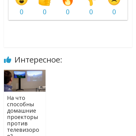
0
0
0
0
0
Интересное:
На что
способны
домашние
проекторы
против
телевизоро
в?