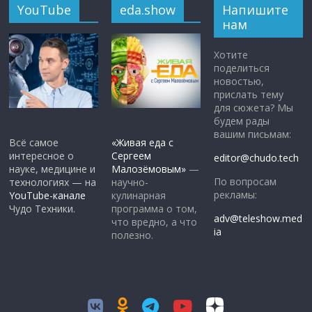
YouTube
eda.show
Напишите
нам
Хотите
поделиться
новостью,
прислать тему
для сюжета? Мы
будем рады
вашим письмам:
Всё самое
«Живая еда с
интересное о
Сергеем
editor@chudo.tech
науке, медицине и
Малозёмовым»
—
По вопросам
технологиях — на
научно-
рекламы:
YouTube-канале
кулинарная
Чудо Техники.
программа о том,
adv@teleshow.med
что вредно, а что
ia
полезно.