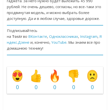
гаджета. За него нужно будет выложить 45 990
рублей. Не очень дешево, согласны, но все-таки это
продвинутая модель, и можно выбрать более
доступную. Да и в любом случае, здоровье дороже.
Подписывайтесь
на
Tostr
во
ВКонтакте
,
Одноклассниках
,
Instagram
,
Я
ндекс.Дзене
и, конечно,
YouTube
. Мы знаем все про
домашнюю технику!
0
0
0
0
0