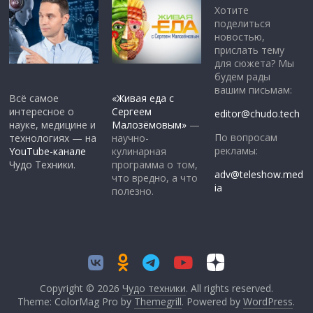
Хотите
поделиться
новостью,
прислать тему
для сюжета? Мы
будем рады
вашим письмам:
Всё самое
«Живая еда с
интересное о
Сергеем
editor@chudo.tech
науке, медицине и
Малозёмовым»
—
По вопросам
технологиях — на
научно-
рекламы:
YouTube-канале
кулинарная
Чудо Техники.
программа о том,
adv@teleshow.med
что вредно, а что
ia
полезно.
Copyright © 2026
Чудо техники
. All rights reserved.
Theme: ColorMag Pro by
Themegrill
. Powered by
WordPress
.