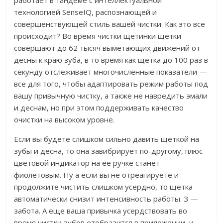
работает в тандеме с интеллектуальной
технологией SenseIQ, распознающей и
совершенствующей стиль вашей чистки. Как это все
происходит? Во время чистки щетинки щетки
совершают до 62 тысяч выметающих движений от
десны к краю зуба, в то время как щетка до 100 раз в
секунду отслеживает многочисленные показатели —
все для того, чтобы адаптировать режим работы под
вашу привычную чистку, а также не навредить эмали
и деснам, но при этом поддерживать качество
очистки на высоком уровне.
Если вы будете слишком сильно давить щеткой на
зубы и десна, то она завибрирует по-другому, плюс
цветовой индикатор на ее ручке станет
фиолетовым. Ну а если вы не отреагируете и
продолжите чистить слишком усердно, то щетка
автоматически снизит интенсивность работы. З —
забота. А еще ваша привычка усердствовать во
время чистки зубов отобразится в приложении, и