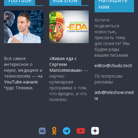
YouTube
eda.show
Напишите
нам
Хотите
поделиться
новостью,
прислать тему
для сюжета? Мы
будем рады
вашим письмам:
Всё самое
«Живая еда с
интересное о
Сергеем
editor@chudo.tech
науке, медицине и
Малозёмовым»
—
По вопросам
технологиях — на
научно-
рекламы:
YouTube-канале
кулинарная
Чудо Техники.
программа о том,
adv@teleshow.med
что вредно, а что
ia
полезно.