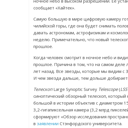
ночное небо в высоком разрешении. Ее уста
сообщает «Хайтек».
Самую большую в мире цифровую камеру гото
чилийской горы, где она будет снимать пол
давать астрономам, астрофизикам и космоло
неделю. Примечательно, что новый телескоп 
прошлое.
Когда человек смотрит в ночное небо и вид
прошлое. Причина в том, что на самом деле
лет назад. Все звезды, которые мы видим с 
И чем звезда дальше, тем дольше добирается
Телескоп
Large Synoptic Survey
Telescope
(
LSS
синоптический обзорный телескоп, который 
большой в истории объектив с диаметром 15
3,2-гигапиксельная камера (3,2 млрд пиксел
сформируют «Обзор исследования пространст
в
заявлении
Стэнфордского университета.