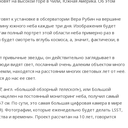
новят на высокой горе в Чили, Южная Америка. Об этом
вят к установке ​​в обсерватории Вера Рубин на вершине
овину южного неба каждые три дня. Изображения будет
гам полный портрет этой области неба примерно раз в
будет смотреть вглубь космоса, а, значит, фактически, в
ит привычные звезды, он действительно заглядывает в
 люди видят свет, посланный очень далеким объектом много
Земли, находятся на расстоянии многих световых лет от неё.
 до нас ее свет.
T
; англ. «большой обзорный
телескоп
»), или Большой
нацелен на постоянный мониторинг неба, получил самый
7 см. По сути, это самая большая цифровая камера в мире
ей). Фотографии, которые еженедельно будет делать LSST,
ва и времени». Проект рассчитан на 10 лет, говорится