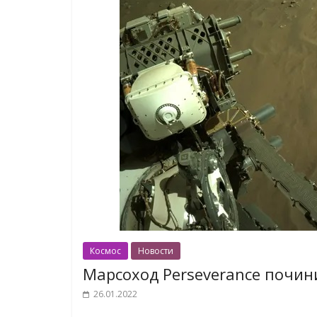
Космос
Новости
Марсоход Perseverance почин
26.01.2022