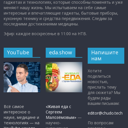
гаджетах и технологиях, которые способны поменять и уже
меняют нашу жизнь. Мы испытываем на себе самые
интересные и впечатляющие гаджеты, бытовые приборы,
кухонную технику и средства передвижения. Следим за
последними достижениями медицины.
Эфир: каждое воскресенье в 11:00 на НТВ.
YouTube
eda.show
Напишите
нам
Хотите
поделиться
новостью,
прислать тему
для сюжета? Мы
будем рады
вашим письмам:
Всё самое
«Живая еда с
интересное о
Сергеем
editor@chudo.tech
науке, медицине и
Малозёмовым»
—
По вопросам
технологиях — на
научно-