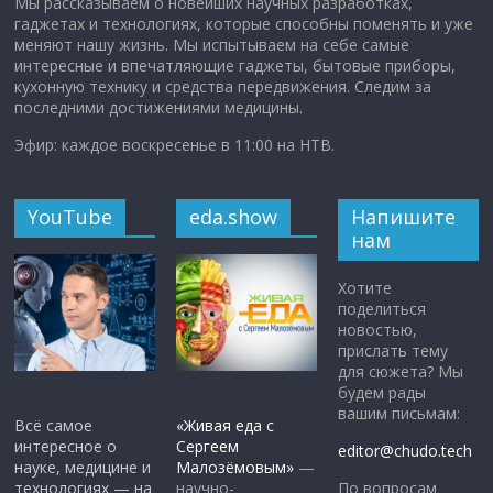
Мы рассказываем о новейших научных разработках,
гаджетах и технологиях, которые способны поменять и уже
меняют нашу жизнь. Мы испытываем на себе самые
интересные и впечатляющие гаджеты, бытовые приборы,
кухонную технику и средства передвижения. Следим за
последними достижениями медицины.
Эфир: каждое воскресенье в 11:00 на НТВ.
YouTube
eda.show
Напишите
нам
Хотите
поделиться
новостью,
прислать тему
для сюжета? Мы
будем рады
вашим письмам:
Всё самое
«Живая еда с
интересное о
Сергеем
editor@chudo.tech
науке, медицине и
Малозёмовым»
—
По вопросам
технологиях — на
научно-