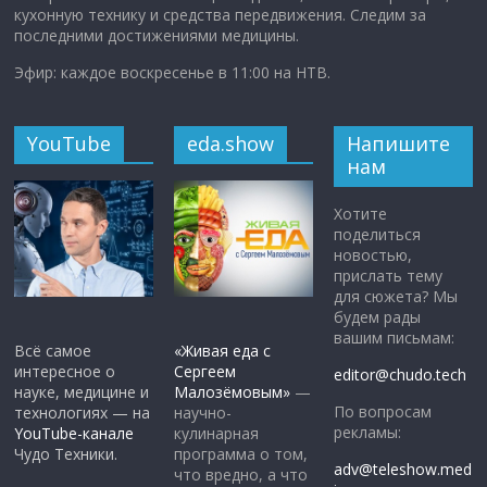
кухонную технику и средства передвижения. Следим за
последними достижениями медицины.
Эфир: каждое воскресенье в 11:00 на НТВ.
YouTube
eda.show
Напишите
нам
Хотите
поделиться
новостью,
прислать тему
для сюжета? Мы
будем рады
вашим письмам:
Всё самое
«Живая еда с
интересное о
Сергеем
editor@chudo.tech
науке, медицине и
Малозёмовым»
—
По вопросам
технологиях — на
научно-
рекламы:
YouTube-канале
кулинарная
Чудо Техники.
программа о том,
adv@teleshow.med
что вредно, а что