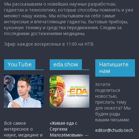
Мы рассказываем о новейших научных разработках,
гаджетах и технологиях, которые способны поменять и уже
меняют нашу жизнь. Мы испытываем на себе самые
интересные и впечатляющие гаджеты, бытовые приборы,
кухонную технику и средства передвижения. Следим за
последними достижениями медицины.
Эфир: каждое воскресенье в 11:00 на НТВ.
YouTube
eda.show
Напишите
нам
Хотите
поделиться
новостью,
прислать тему
для сюжета? Мы
будем рады
вашим письмам:
Всё самое
«Живая еда с
интересное о
Сергеем
editor@chudo.tech
науке, медицине и
Малозёмовым»
—