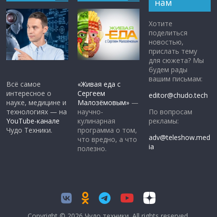
нам
Хотите
поделиться
новостью,
прислать тему
для сюжета? Мы
будем рады
вашим письмам:
Всё самое
«Живая еда с
интересное о
Сергеем
editor@chudo.tech
науке, медицине и
Малозёмовым»
—
По вопросам
технологиях — на
научно-
рекламы:
YouTube-канале
кулинарная
Чудо Техники.
программа о том,
adv@teleshow.med
что вредно, а что
ia
полезно.
Copyright © 2026
Чудо техники
. All rights reserved.