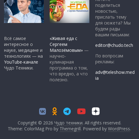
поделиться
новостью,
прислать тему
для сюжета? Мы
будем рады
вашим письмам:
Всё самое
«Живая еда с
интересное о
Сергеем
editor@chudo.tech
науке, медицине и
Малозёмовым»
—
По вопросам
технологиях — на
научно-
рекламы:
YouTube-канале
кулинарная
Чудо Техники.
программа о том,
adv@teleshow.med
что вредно, а что
ia
полезно.
Copyright © 2026
Чудо техники
. All rights reserved.
Theme: ColorMag Pro by
Themegrill
. Powered by
WordPress
.