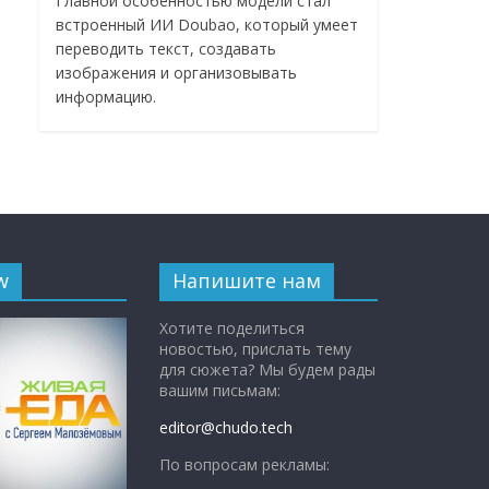
Главной особенностью модели стал
встроенный ИИ Doubao, который умеет
переводить текст, создавать
изображения и организовывать
информацию.
w
Напишите нам
Хотите поделиться
новостью, прислать тему
для сюжета? Мы будем рады
вашим письмам:
editor@chudo.tech
По вопросам рекламы: