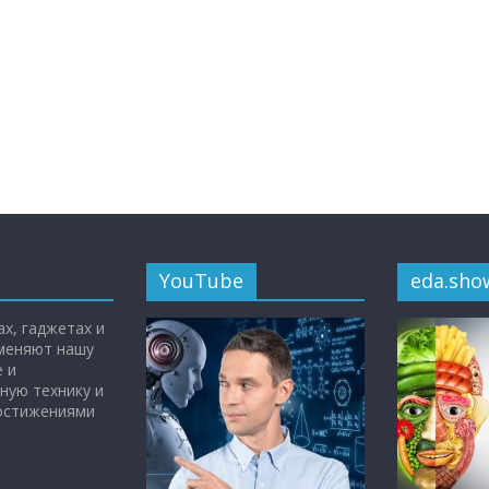
YouTube
eda.sho
х, гаджетах и
 меняют нашу
 и
ную технику и
достижениями