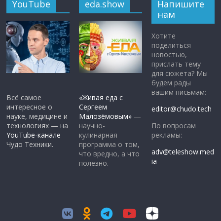
YouTube
eda.show
Напишите
нам
Хотите
поделиться
новостью,
прислать тему
для сюжета? Мы
будем рады
вашим письмам:
Всё самое
«Живая еда с
интересное о
Сергеем
editor@chudo.tech
науке, медицине и
Малозёмовым»
—
По вопросам
технологиях — на
научно-
рекламы:
YouTube-канале
кулинарная
Чудо Техники.
программа о том,
adv@teleshow.med
что вредно, а что
ia
полезно.