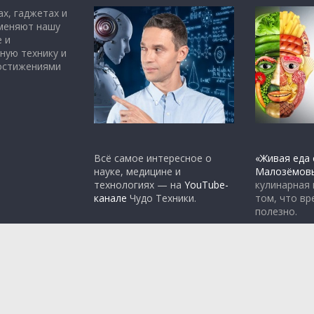
х, гаджетах и
 меняют нашу
 и
ную технику и
достижениями
Всё самое интересное о
«Живая еда 
науке, медицине и
Малозёмов
технологиях — на
YouTube-
кулинарная
канале
Чудо Техники.
том, что вр
полезно.
rdPress
.