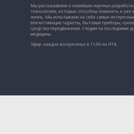
Мы рассказываем о новейших научных разработка
технологиях, которые способны поменять и уже
жизнь. Мы испытываем на себе самые интересные
впечатляющие гаджеты, бытовые приборы, кухон
средства передвижения. Следим за последними 
медицины.
Эфир: каждое воскресенье в 11:00 на НТВ.
Copyright © 2026
Чудо техники
. All rights reserved.
Theme: ColorMag Pro by
Themegrill
. Powered by
Wo