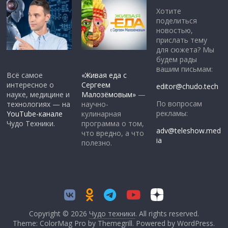
Хотите
поделиться
новостью,
прислать тему
для сюжета? Мы
будем рады
вашим письмам:
Всё самое
«Живая еда с
интересное о
Сергеем
editor@chudo.tech
науке, медицине и
Малозёмовым»
—
По вопросам
технологиях — на
научно-
рекламы:
YouTube-канале
кулинарная
Чудо Техники.
программа о том,
adv@teleshow.med
что вредно, а что
ia
полезно.
Copyright © 2026
Чудо техники
. All rights reserved.
Theme: ColorMag Pro by
Themegrill
. Powered by
WordPress
.