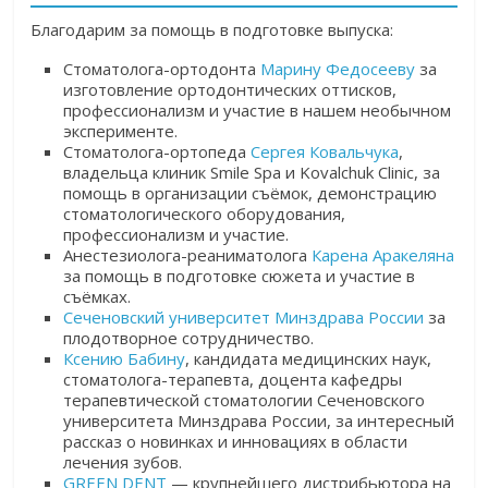
Благодарим за помощь в подготовке выпуска:
Стоматолога-ортодонта
Марину Федосееву
за
изготовление ортодонтических оттисков,
профессионализм и участие в нашем необычном
эксперименте.
Стоматолога-ортопеда
Сергея Ковальчука
,
владельца клиник Smile Spa и Kovalchuk Clinic, за
помощь в организации съёмок, демонстрацию
стоматологического оборудования,
профессионализм и участие.
Анестезиолога-реаниматолога
Карена Аракеляна
за помощь в подготовке сюжета и участие в
съёмках.
Сеченовский университет Минздрава России
за
плодотворное сотрудничество.
Ксению Бабину
, кандидата медицинских наук,
стоматолога-терапевта, доцента кафедры
терапевтической стоматологии Сеченовского
университета Минздрава России, за интересный
рассказ о новинках и инновациях в области
лечения зубов.
GREEN DENT
— крупнейшего дистрибьютора на