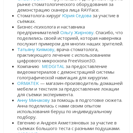
рынке стоматологического оборудования за
демонстрацию сканера лица RAYFace.
Стоматолога-хирург
Юрия Седова
за участие в
съёмках.
Бизнес-психолога и наставника
предпринимателей
Ольгу Жирнову
. Спасибо, что
поделились своей историей, которая наверняка
послужит примером для многих наших зрителей.
Татьяну Киямову,
врача-стоматолога,
практикующего лечение с использованием
цифрового микроскопа FreeVision3D.
Компанию
MEDGITAL
за предоставление
видеоматериалов с демонстрацией системы
голографической навигация для хирургии.
ORMATEK
— магазин-производитель домашней
мебели и текстиля за предоставление локации
для съёмки эксперимента.
Анну Минакову
за помощь в подготовке сюжета.
Анна поделилась с нами своим опытом
использования беруш по индивидуальному
подбору.
Евгению и Андрея Ахметзяновых за участие в
съёмках большого теста с разными подушками.