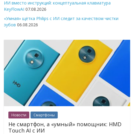
ИИ вместо инструкций: концептуальная клавиатура
KeyFlowAI
07.08.2026
«Умная» щётка Philips с ИИ следит за качеством чистки
зубов
06.08.2026
Новости
Смартфоны
Не смартфон, а «умный» помощник: HMD
Touch AI с ИИ