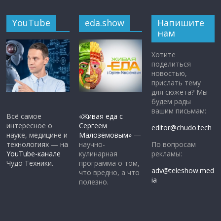
YouTube
eda.show
Напишите
нам
Хотите
поделиться
новостью,
прислать тему
для сюжета? Мы
будем рады
вашим письмам:
Всё самое
«Живая еда с
интересное о
Сергеем
editor@chudo.tech
науке, медицине и
Малозёмовым»
—
По вопросам
технологиях — на
научно-
рекламы:
YouTube-канале
кулинарная
Чудо Техники.
программа о том,
adv@teleshow.med
что вредно, а что
ia
полезно.