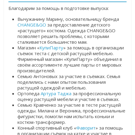
Благодарим за помощь в подготовке выпуска:
Вычужанину Марину, основательницу бренда
CHANGE&GO
за предоставление детского
«растущего» костюма. Одежда
CHANGE&GO
позволяет решить проблемы, с которыми
сталкивается большинство мам.
Магазин «
КупиПарту
» за помощь в организации
съёмок теста с детской растущей мебелью.
Фирменный магазин «КупиПарту» объединил в
своём ассортименте лучшие парты от мировых
производителей.
Семью Антоновых за участие в съёмках. Семья
поделились c нами опытом пользования
растущей одеждой и мебелью.
Ортопеда
Артура Таджа
за профессиональную
оценку растущей мебели и участие в съёмках.
Семью Кравченко за участие в тесте растущей
одежды. Милана и Вероника, профессиональные
фигуристки, помогли нам испытать коньки и
костюм-трансформер.
Конный спортивный клуб «
Фаворит
» за помощь
в организации съёмок на катке и участие в