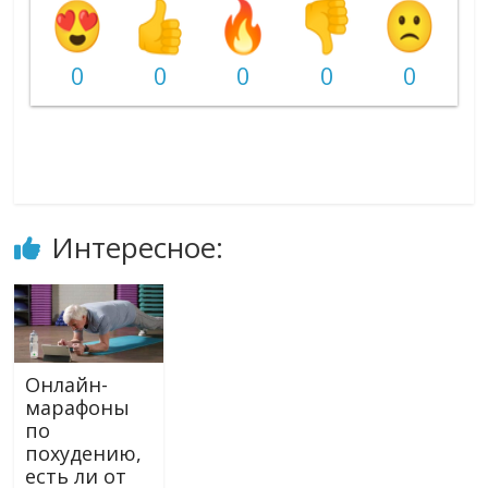
0
0
0
0
0
Интересное:
Онлайн-
марафоны
по
похудению,
есть ли от