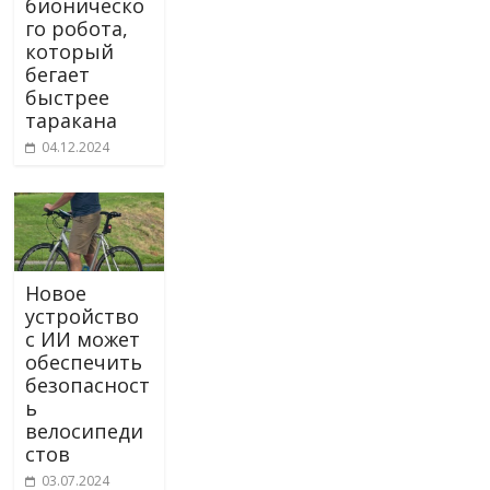
бионическо
го робота,
который
бегает
быстрее
таракана
04.12.2024
Новое
устройство
с ИИ может
обеспечить
безопасност
ь
велосипеди
стов
03.07.2024