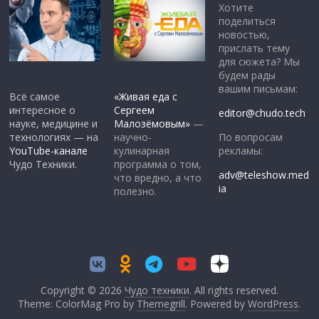
Хотите
поделиться
новостью,
прислать тему
для сюжета? Мы
будем рады
вашим письмам:
Всё самое
«Живая еда с
интересное о
Сергеем
editor@chudo.tech
науке, медицине и
Малозёмовым»
—
По вопросам
технологиях — на
научно-
рекламы:
YouTube-канале
кулинарная
Чудо Техники.
программа о том,
adv@teleshow.med
что вредно, а что
ia
полезно.
Copyright © 2026
Чудо техники
. All rights reserved.
Theme: ColorMag Pro by
Themegrill
. Powered by
WordPress
.