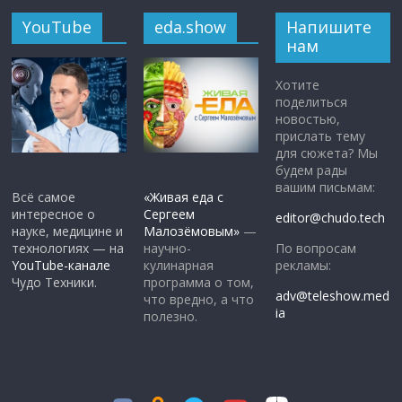
YouTube
eda.show
Напишите
нам
Хотите
поделиться
новостью,
прислать тему
для сюжета? Мы
будем рады
вашим письмам:
Всё самое
«Живая еда с
интересное о
Сергеем
editor@chudo.tech
науке, медицине и
Малозёмовым»
—
По вопросам
технологиях — на
научно-
рекламы:
YouTube-канале
кулинарная
Чудо Техники.
программа о том,
adv@teleshow.med
что вредно, а что
ia
полезно.