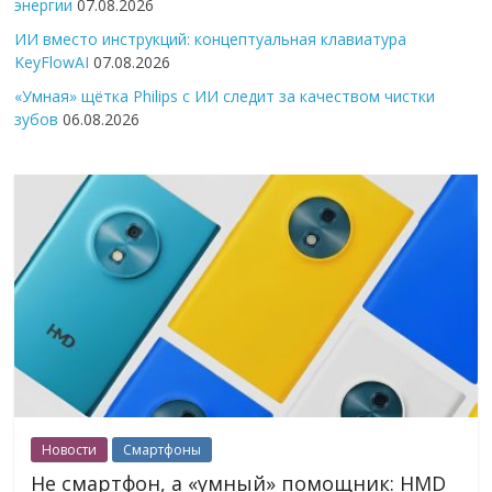
энергии
07.08.2026
ИИ вместо инструкций: концептуальная клавиатура
KeyFlowAI
07.08.2026
«Умная» щётка Philips с ИИ следит за качеством чистки
зубов
06.08.2026
Новости
Смартфоны
Не смартфон, а «умный» помощник: HMD