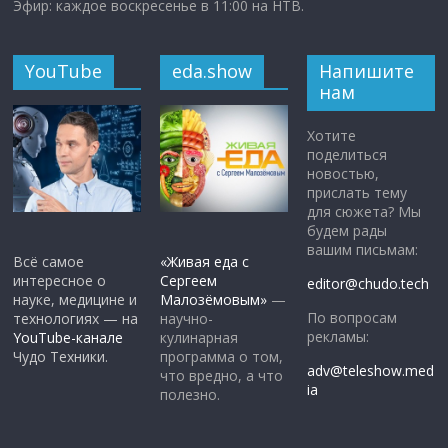
Эфир: каждое воскресенье в 11:00 на НТВ.
YouTube
eda.show
Напишите
нам
Хотите
поделиться
новостью,
прислать тему
для сюжета? Мы
будем рады
вашим письмам:
Всё самое
«Живая еда с
интересное о
Сергеем
editor@chudo.tech
науке, медицине и
Малозёмовым»
—
По вопросам
технологиях — на
научно-
рекламы:
YouTube-канале
кулинарная
Чудо Техники.
программа о том,
adv@teleshow.med
что вредно, а что
ia
полезно.