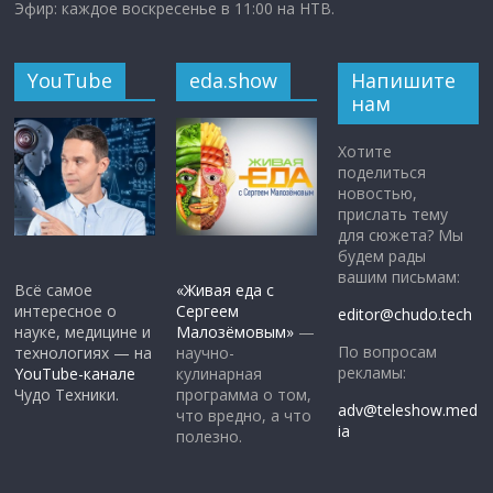
Эфир: каждое воскресенье в 11:00 на НТВ.
YouTube
eda.show
Напишите
нам
Хотите
поделиться
новостью,
прислать тему
для сюжета? Мы
будем рады
вашим письмам:
Всё самое
«Живая еда с
интересное о
Сергеем
editor@chudo.tech
науке, медицине и
Малозёмовым»
—
По вопросам
технологиях — на
научно-
рекламы:
YouTube-канале
кулинарная
Чудо Техники.
программа о том,
adv@teleshow.med
что вредно, а что
ia
полезно.