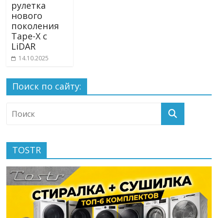
рулетка
нового
поколения
Tape-X с
LiDAR
14.10.2025
Поиск по сайту:
TOSTR