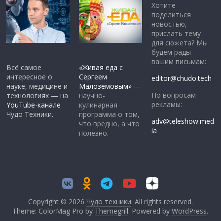
Хотите
поделиться
новостью,
прислать тему
для сюжета? Мы
будем рады
вашим письмам:
Всё самое
«Живая еда с
интересное о
Сергеем
editor@chudo.tech
науке, медицине и
Малозёмовым»
—
По вопросам
технологиях — на
научно-
рекламы:
YouTube-канале
кулинарная
Чудо Техники.
программа о том,
adv@teleshow.med
что вредно, а что
ia
полезно.
Copyright © 2026
Чудо техники
. All rights reserved.
Theme: ColorMag Pro by
Themegrill
. Powered by
WordPress
.