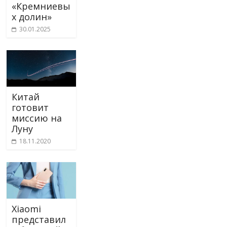
«Кремниевы
х долин»
30.01.2025
Китай
готовит
миссию на
Луну
18.11.2020
Xiaomi
представил