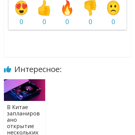
0
0
0
0
0
Интересное:
В Китае
запланиров
ано
открытие
нескольких