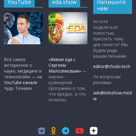
YouTube
eda.show
Напишите
нам
Хотите
поделиться
новостью,
прислать тему
для сюжета? Мы
будем рады
вашим письмам:
Всё самое
«Живая еда с
интересное о
Сергеем
editor@chudo.tech
науке, медицине и
Малозёмовым»
—
По вопросам
технологиях — на
научно-
рекламы:
YouTube-канале
кулинарная
Чудо Техники.
программа о том,
adv@teleshow.med
что вредно, а что
ia
полезно.