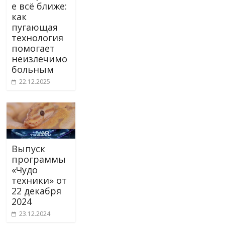
е всё ближе:
как
пугающая
технология
помогает
неизлечимо
больным
22.12.2025
Выпуск
программы
«Чудо
техники» от
22 декабря
2024
23.12.2024