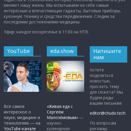
меняют нашу жизнь. Мы испытываем на себе самые
интересные и впечатляющие гаджеты, бытовые приборы,
кухонную технику и средства передвижения. Следим за
последними достижениями медицины.
Эфир: каждое воскресенье в 11:00 на НТВ.
YouTube
eda.show
Напишите
нам
Хотите
поделиться
новостью,
прислать тему
для сюжета? Мы
будем рады
вашим письмам:
Всё самое
«Живая еда с
интересное о
Сергеем
editor@chudo.tech
науке, медицине и
Малозёмовым»
—
По вопросам
технологиях — на
научно-
рекламы:
YouTube-канале
кулинарная