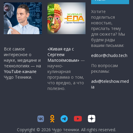
Хотите
поделиться
новостью,
прислать тему
для сюжета? Мы
будем рады
вашим письмам:
Всё самое
«Живая еда с
интересное о
Сергеем
editor@chudo.tech
науке, медицине и
Малозёмовым»
—
По вопросам
технологиях — на
научно-
рекламы:
YouTube-канале
кулинарная
Чудо Техники.
программа о том,
adv@teleshow.med
что вредно, а что
ia
полезно.
Copyright © 2026
Чудо техники
. All rights reserved.