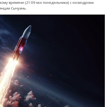
скому времени (21:09 мск понедельника) с космодрома
инции Сычуань.