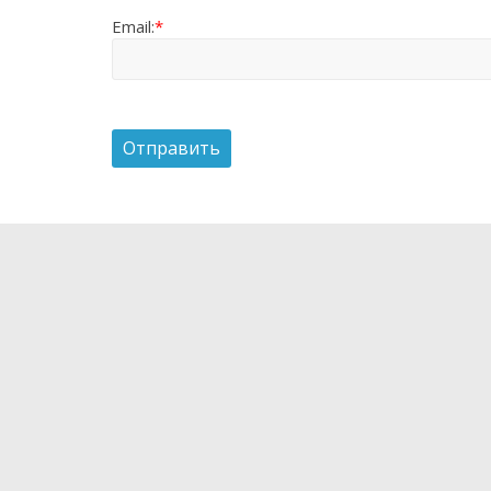
Email:
*
О проекте
Мы рассказываем о новейших научных разработка
технологиях, которые способны поменять и уже
жизнь. Мы испытываем на себе самые интересные
впечатляющие гаджеты, бытовые приборы, кухон
средства передвижения. Следим за последними 
медицины.