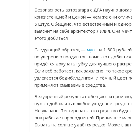
Безопасность автозагара с ДГА научно доказ
консистенцией и ценой — чем же они отлич
5 штук. Обещано, что естественный и одноро
выяснит на себе архитектор Лилия. Она мечт
этого добиться.
Следующий образец —
мусс
за 1 500 рублей
по уверению продавцов, помогают добиться 
придётся докупать губку для лучшего распр
Если всё работает, как заявлено, то такое
увлекается бодибилдингом, и тёмный цвет 
применяют смываемые средства.
Безупречный результат обещают и произво
нужно добавлять в любое уходовое средство 
Не указано. Тестировать это средство буде
она работает проводницей. Привычные мар
Бывать на солнце удаётся редко. Может, ав