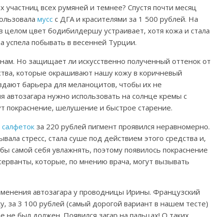
х участниц всех румяней и темнее? Спустя почти месяц
пользовала
мусс
с ДГА и красителями за 1 500 рублей. На
в целом цвет бодибилдершу устраивает, хотя кожа и стала
а успела побывать в весенней Турции.
нам. Но защищает ли искусственно полученный оттенок от
ства, которые окрашивают нашу кожу в коричневый
оздают барьера для меланоцитов, чтобы их не
я автозагара нужно использовать на солнце кремы с
т покраснение, шелушение и быстрое старение.
е
салфеток
за 220 рублей пигмент проявился неравномерно.
ывала стресс, стала суше под действием этого средства и,
обы самой себя увлажнять, поэтому появилось покраснение
нсерванты, которые, по мнению врача, могут вызывать
менения автозагара у проводницы Ирины. Французский
у, за 3 100 рублей (самый дорогой вариант в нашем тесте)
е не был должен. Появился загар на пальцах! О таких