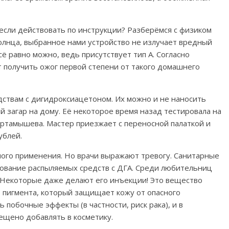
 если действовать по инструкции? Разберёмся с физиком
олнца, выбранное нами устройство не излучает вредный
сё равно можно, ведь присутствует тип А. Согласно
т получить ожог первой степени от такого домашнего
ствам с дигидроксиацетоном. Их можно и не наносить
 загар на дому. Её некоторое время назад тестировала на
ртамышева. Мастер приезжает с переносной палаткой и
ублей.
ного применения. Но врачи выражают тревогу. Санитарные
зование распыляемых средств с ДГА. Среди любительниц
. Некоторые даже делают его инъекции! Это вещество
 пигмента, который защищает кожу от опасного
 побочные эффекты (в частности, риск рака), и в
ещено добавлять в косметику.