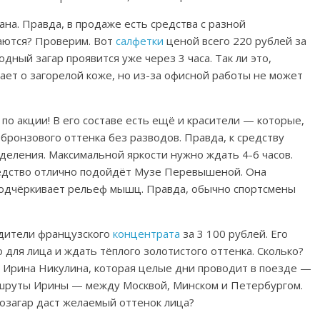
ана. Правда, в продаже есть средства с разной
аются? Проверим. Вот
салфетки
ценой всего 220 рублей за
дный загар проявится уже через 3 часа. Так ли это,
ает о загорелой коже, но из-за офисной работы не может
 по акции! В его составе есть ещё и красители — которые,
бронзового оттенка без разводов. Правда, к средству
еделения. Максимальной яркости нужно ждать 4-6 часов.
 средство отлично подойдёт Музе Перевышеной. Она
подчёркивает рельеф мышц. Правда, обычно спортсмены
дители французского
концентрата
за 3 100 рублей. Его
для лица и ждать тёплого золотистого оттенка. Сколько?
т Ирина Никулина, которая целые дни проводит в поезде —
шруты Ирины — между Москвой, Минском и Петербургом.
тозагар даст желаемый оттенок лица?