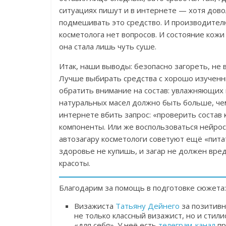
ситуациях пишут и в интернете — хотя дово
подмешивать это средство. И производителю 
косметолога нет вопросов. И состояние ко
она стала лишь чуть суше.
Итак, наши выводы: безопасно загореть, не
Лучше выбирать средства с хорошо изученн
обратить внимание на состав: увлажняющих
натуральных масел должно быть больше, чем 
интернете вбить запрос: «проверить состав к
компоненты. Или же воспользоваться нейросе
автозагару косметологи советуют ещё «пита
здоровье не купишь, и загар не должен вред
красоты.
Благодарим за помощь в подготовке сюжета:
Визажиста
Татьяну Дейнего
за позитивн
не только классный визажист, но и стили
«для себя». У неё есть
телеграм-канал
пр