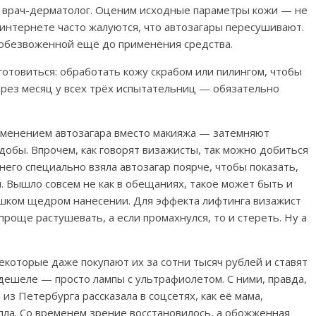
ит врач-дерматолог. Оценим исходные параметры кожи — не
 интернете часто жалуются, что автозагары пересушивают.
 обезвоженной ещё до применения средства.
отовиться: обработать кожу скрабом или пилингом, чтобы
ерез месяц у всех трёх испытательниц — обязательно
именением автозагара вместо макияжа — затемняют
добы. Впрочем, как говорят визажисты, так можно добиться
его специально взяла автозагар поярче, чтобы показать,
. Вышло совсем не как в обещаниях, такое может быть и
шком щедром нанесении. Для эффекта лифтинга визажист
проще растушевать, а если промахнулся, то и стереть. Ну а
которые даже покупают их за сотни тысяч рублей и ставят
ешеле — просто лампы с ультрафиолетом. С ними, правда,
з Петербурга рассказала в соцсетях, как её мама,
епла. Со временем зрение восстановилось, а обожженная