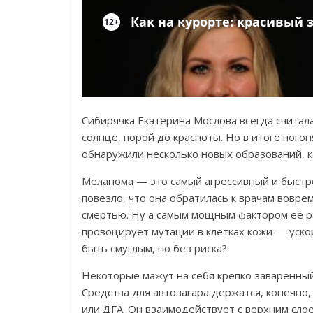
Сибирячка Екатерина Мослова всегда считала
солнце, порой до красноты. Но в итоге пого
обнаружили несколько новых образований, 
Меланома — это самый агрессивный и быстро
повезло, что она обратилась к врачам воврем
смертью. Ну а самым мощным фактором её ра
провоцирует мутации в клетках кожи — ускор
быть смуглым, но без риска?
Некоторые мажут на себя крепко заваренный 
Средства для автозагара держатся, конечно
или ДГА. Он взаимодействует с верхним слое