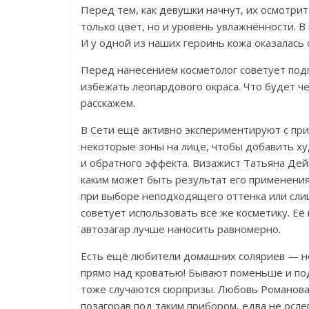
Перед тем, как девушки начнут, их осмотр
только цвет, но и уровень увлажнённости. В
И у одной из наших героинь кожа оказалась
Перед нанесением косметолог советует подг
избежать леопардового окраса. Что будет ч
расскажем.
В Сети ещё активно экспериментируют с пр
некоторые зоны на лице, чтобы добавить ху
и обратного эффекта. Визажист Татьяна Дейн
каким может быть результат его применения
при выборе неподходящего оттенка или сли
советует использовать всё же косметику. Её 
автозагар лучше наносить равномерно.
Есть ещё любители домашних соляриев — не
прямо над кроватью! Бывают поменьше и под
тоже случаются сюрпризы. Любовь Романова и
позагорав под таким прибором, едва не осл