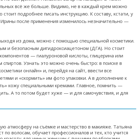
льных всё же больше. Видимо, не в каждый крем можно
стоит подробнее писать инструкцию. К составу, кстати, у
жи Ирины после применения изменилось незначительно —
 выходя из дома, можно с помощью специальной косметики.
ым и безопасным дигидроксиацетоном (ДГА). Но стоит
 компонентов — гиалуроновой кислоты, глицерина или
спиртов. Узнать это можно очень быстро: в поиске в
осметики онлайн» и, перейдя на сайт, ввести все
тями и «скормить» им фото упаковки. А в дополнение к
ть» кожу специальными кремами. Главное, помнить —
ить. А то потом будет хуже — и для самочувствия, и для
ую атмосферу на съёмке и мастерство в макияже. Татьяна
ст по волосам, обучает профессионалов и тех, кто учится
о красоту для умных женщин с лучшими подборками