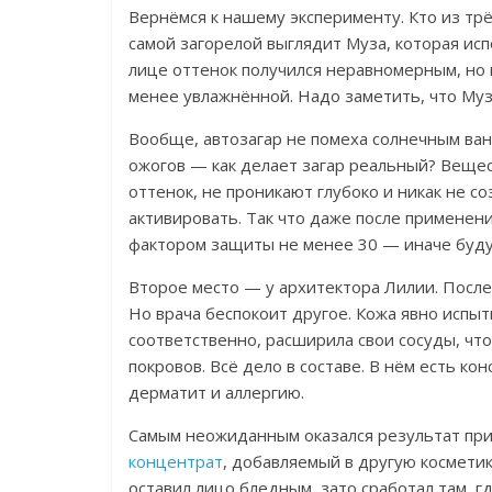
Вернёмся к нашему эксперименту. Кто из трё
самой загорелой выглядит Муза, которая ис
лице оттенок получился неравномерным, но 
менее увлажнённой. Надо заметить, что Муз
Вообще, автозагар не помеха солнечным ван
ожогов — как делает загар реальный? Веще
оттенок, не проникают глубоко и никак не с
активировать. Так что даже после применени
фактором защиты не менее 30 — иначе буду
Второе место — у архитектора Лилии. Посл
Но врача беспокоит другое. Кожа явно испыт
соответственно, расширила свои сосуды, чт
покровов. Всё дело в составе. В нём есть ко
дерматит и аллергию.
Самым неожиданным оказался результат при
концентрат
, добавляемый в другую косметик
оставил лицо бледным, зато сработал там, гд