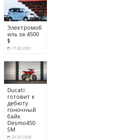
Электромоб
иль за 4500
$
17.02.2021
Ducati
готовит к
дебюту
гоночный
байк
Desmo450
SM
21.07.2026