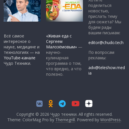
поделиться
новостью,
прислать тему
для сюжета? Мы
будем рады
вашим письмам:
Всё самое
«Живая еда с
интересное о
Сергеем
editor@chudo.tech
науке, медицине и
Малозёмовым»
—
По вопросам
технологиях — на
научно-
рекламы:
YouTube-канале
кулинарная
Чудо Техники.
программа о том,
adv@teleshow.med
что вредно, а что
ia
полезно.
Copyright © 2026
Чудо техники
. All rights reserved.
Theme: ColorMag Pro by
Themegrill
. Powered by
WordPress
.