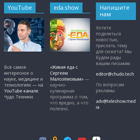
YouTube
eda.show
Напишите
нам
Хотите
поделиться
новостью,
прислать тему
для сюжета? Мы
будем рады
вашим письмам:
Всё самое
«Живая еда с
интересное о
Сергеем
editor@chudo.tech
науке, медицине и
Малозёмовым»
—
По вопросам
технологиях — на
научно-
рекламы:
YouTube-канале
кулинарная
Чудо Техники.
программа о том,
adv@teleshow.med
что вредно, а что
ia
полезно.