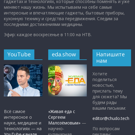
гаджетах и технологиях, которые способны поменять и уже
меняют нашу жизнь. Мы испытываем на себе самые
интересные и впечатляющие гаджеты, бытовые приборы,
кухонную технику и средства передвижения. Следим за
последними достижениями медицины.
Эфир: каждое воскресенье в 11:00 на НТВ.
YouTube
eda.show
Напишите
нам
Хотите
поделиться
новостью,
прислать тему
для сюжета? Мы
будем рады
вашим письмам:
Всё самое
«Живая еда с
интересное о
Сергеем
editor@chudo.tech
науке, медицине и
Малозёмовым»
—
По вопросам
технологиях — на
научно-
рекламы:
YouTube-канале
кулинарная