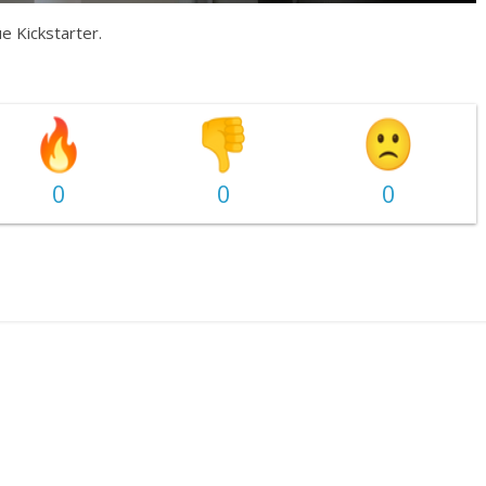
 Kickstarter.
0
0
0