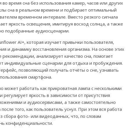
 во время сна без использования камер, часов или других
клы сна в реальном времени и подбирает оптимальный
вателем временном интервале. Вместо резкого сигнала
ает яркость освещения, имитируя восход солнца, а также
но подобранные аудиосценарии.
nflower AI+, которая изучает привычки пользователя,
ния и динамику восстановления организма. На основе этих
 рекомендации, анализирует качество сна, помогает
ет индивидуальные сценарии для отдыха и пробуждения.
ерфейс, позволяющий получать отчёты о сне, узнавать
спользования смартфона.
о может работать как прикроватная лампа с несколькими
 регулирует яркость в зависимости от присутствия
иложениями и аудиосервисами, а также самостоятельно
после того, как пользователь уснул. При этом вся работа
з сбора фото- или видеоданных, что, по словам
ень конфиденциальности.