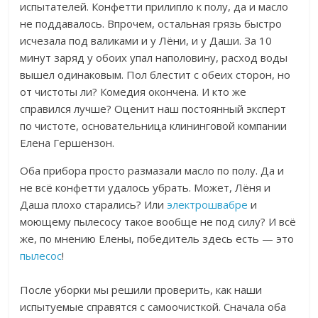
испытателей. Конфетти прилипло к полу, да и масло
не поддавалось. Впрочем, остальная грязь быстро
исчезала под валиками и у Лёни, и у Даши. З
а 10
минут заряд у обоих упал наполовину, расход воды
вышел одинаковым. П
ол блестит с обеих сторон, но
от чистоты ли?
Комедия окончена. И кто же
справился лучше? Оценит наш постоянный эксперт
по чистоте,
основательница клининговой компании
Елена Гершензон.
Оба прибора просто размазали масло по полу. Да и
не всё конфетти удалось убрать.
Может, Лёня и
Даша плохо старались? Или
электрошвабре
и
моющему пылесосу такое вообще не под силу?
И всё
же, по мнению Елены, победитель здесь есть — это
пылесос
!
После уборки мы решили проверить, как наши
испытуемые справятся с самоочисткой. Сначала оба