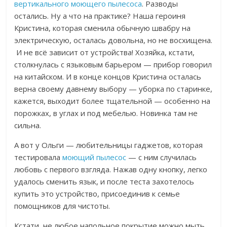
вертикального моющего пылесоса
.
Разводы
остались. Ну а что на практике? Наша героиня
Кристина, которая сменила обычную швабру на
электрическую, осталась довольна, но не восхищена.
И не всё зависит от устройства!
Хозяйка, кстати,
столкнулась с языковым барьером — прибор говорил
на китайском.
И в конце концов Кристина осталась
верна своему давнему выбору — уборка по старинке,
кажется, выходит более тщательной — особенно на
порожках, в углах и под мебелью. Новинка там не
сильна.
А вот у Ольги — любительницы гаджетов, которая
тестировала
моющий пылесос
— с ним случилась
любовь с первого взгляда.
Нажав одну кнопку, легко
удалось сменить язык, и после теста захотелось
купить это устройство, присоединив к семье
помощников для чистоты.
Кстати, не любое напольное покрытие можно мыть