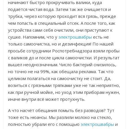
начинают быстро прокручивать валики, куда
подаётся чистая вода. Затем так же очищается и
трубка, через которую проходит вся грязь, прежде
чем попасть в специальный отсек. А после того, как
устройства сами себя очистили, они приступают к
сушке. Напомним, что у
электрошвабры
есть не
только самоочистка, но и дезинфекция! По нашей
просьбе сотрудники Роспотребнадзора взяли пробы
с валиков до и после цикла самоочистки.
И результат
вышел неоднозначным.
Число бактерий снизилось,
но точно не на 99%, как обещала реклама.
Так что
целиком полагаться на самоочистку не стоит. Да,
возиться с грязными тряпками уже не так неприятно,
как при ручной мойке, но уход этим
приборам нужен,
иначе внутри всё может протухнуть.
А что насчёт обещания помыть без разводов?
Тут
тоже есть нюансы.
Мы разлили молоко на стекло,
полностью убрали его с помощью
электрошвабры
и