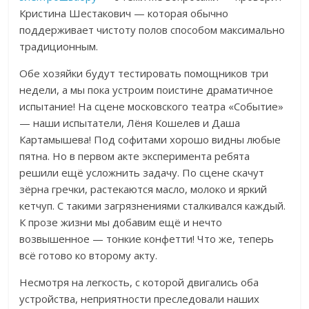
Кристина Шестакович — которая обычно
поддерживает чистоту полов способом максимально
традиционным.
Обе хозяйки будут тестировать помощников три
недели, а мы пока устроим поистине драматичное
испытание! На сцене московского театра «Событие»
— наши испытатели, Лёня Кошелев и Даша
Картамышева! Под софитами хорошо видны любые
пятна. Но в первом акте эксперимента ребята
решили ещё усложнить задачу.
По сцене скачут
зёрна гречки, растекаются масло, молоко и яркий
кетчуп.
С такими загрязнениями сталкивался каждый.
К прозе жизни мы добавим ещё и нечто
возвышенное —
тонкие конфетти!
Что же, теперь
всё готово ко второму акту.
Несмотря на легкость, с которой двигались оба
устройства, неприятности преследовали наших