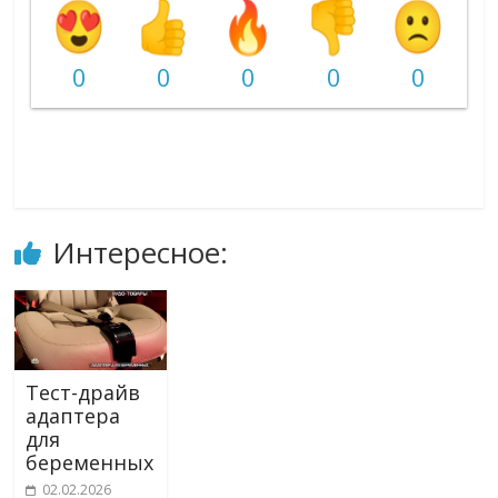
0
0
0
0
0
Интересное:
Тест-драйв
адаптера
для
беременных
02.02.2026