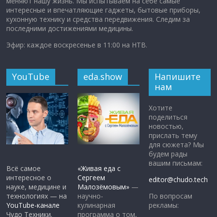
меняют нашу жизнь. Мы испытываем на себе самые
интересные и впечатляющие гаджеты, бытовые приборы,
кухонную технику и средства передвижения. Следим за
последними достижениями медицины.
Эфир: каждое воскресенье в 11:00 на НТВ.
YouTube
eda.show
Напишите
нам
Хотите
поделиться
новостью,
прислать тему
для сюжета? Мы
будем рады
вашим письмам:
Всё самое
«Живая еда с
интересное о
Сергеем
editor@chudo.tech
науке, медицине и
Малозёмовым»
—
По вопросам
технологиях — на
научно-
рекламы:
YouTube-канале
кулинарная
Чудо Техники.
программа о том,